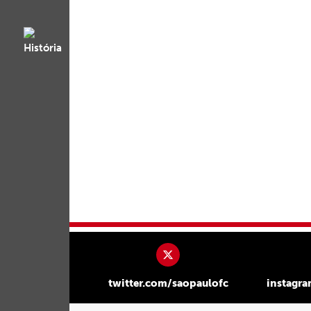
twitter.com/saopaulofc
instagr