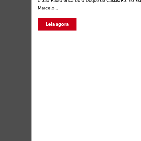
o São Paulo encarou o Duque de Caxias/RJ, no Es
Marcelo...
Leia agora