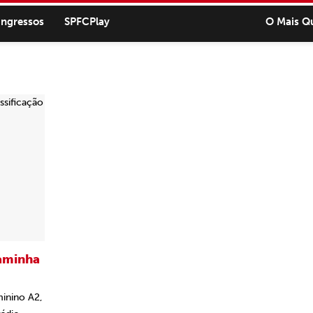
ingressos
SPFCPlay
O Mais Q
caminha
minino A2,