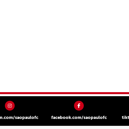
am.com/saopaulofc
facebook.com/saopaulofc
tik