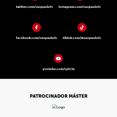
twitter.com/saopaulofc
instagram.com/saopaulofc
facebook.com/saopaulofc
tiktok.com/@saopaulofc
youtube.com/spfctv
PATROCINADOR MÁSTER