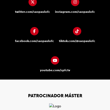
twitter.com/saopaulofc
instagram.com/saopaulofc
facebook.com/saopaulofc
tiktok.com/@saopaulofc
youtube.com/spfctv
PATROCINADOR MÁSTER