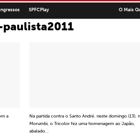
ingressos
SPFCPlay
O Mais Q
-paulista2011
om a
Na partida contra o Santo André, neste domingo (13), 
Morumbi, o Tricolor fez uma homenagem ao Japão,
abalado...