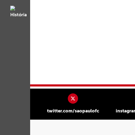
twitter.com/saopaulofc
instagr