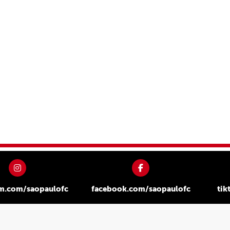
am.com/saopaulofc
facebook.com/saopaulofc
tik