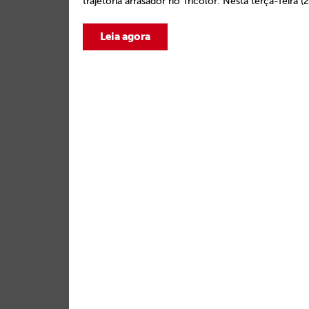
trajetória arrasador no Tricolor. Nesta terça-feira (2
Leia agora