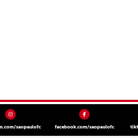
am.com/saopaulofc
facebook.com/saopaulofc
tik