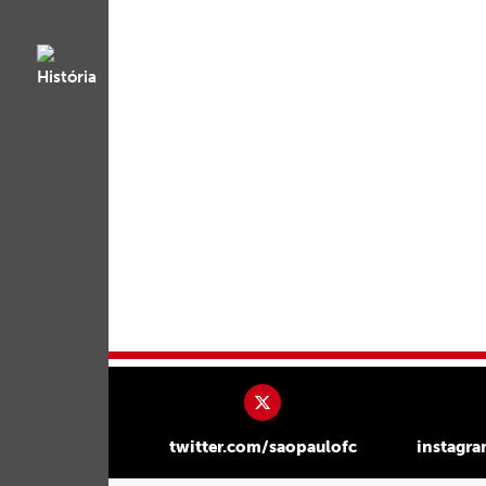
twitter.com/saopaulofc
instagr