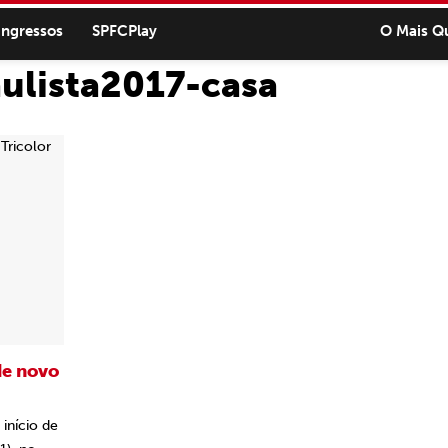
ingressos
SPFCPlay
O Mais Q
ulista2017-casa
de novo
início de