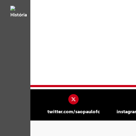
twitter.com/saopaulofc
instagr