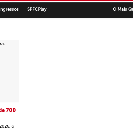
ingressos
SPFCPlay
O Mais Q
 de 700
2026, o