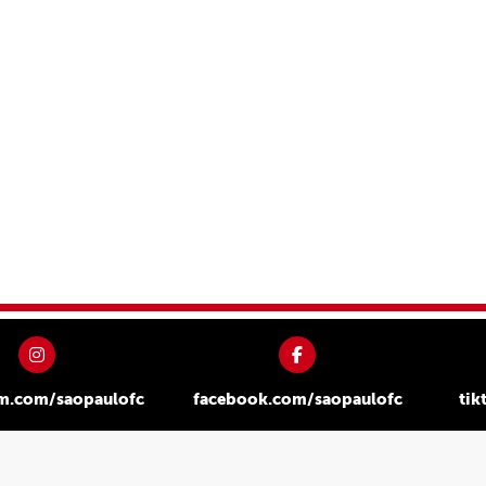
am.com/saopaulofc
facebook.com/saopaulofc
tik