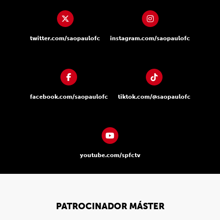
twitter.com/saopaulofc
instagram.com/saopaulofc
facebook.com/saopaulofc
tiktok.com/@saopaulofc
youtube.com/spfctv
PATROCINADOR MÁSTER