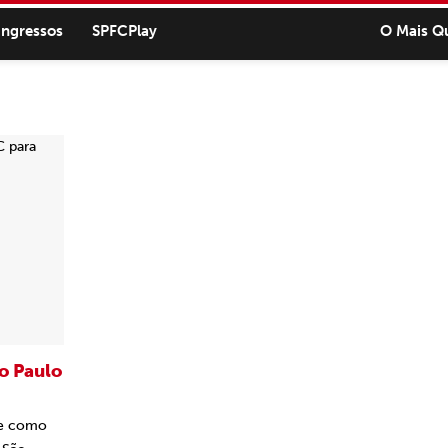
ingressos
SPFCPlay
O Mais Q
ão Paulo
te como