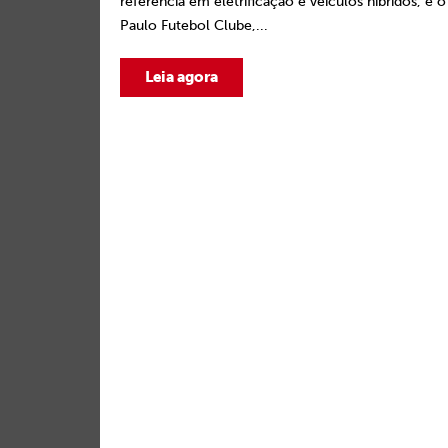
referência em eletrificação e veículos híbridos, e 
Paulo Futebol Clube,...
Leia agora