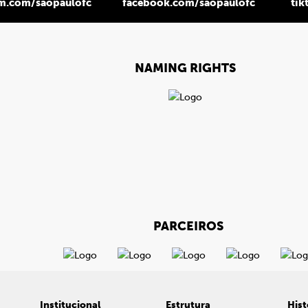
am.com/saopaulofc
facebook.com/saopaulofc
tik
NAMING RIGHTS
PARCEIROS
Institucional
Estrutura
Hist