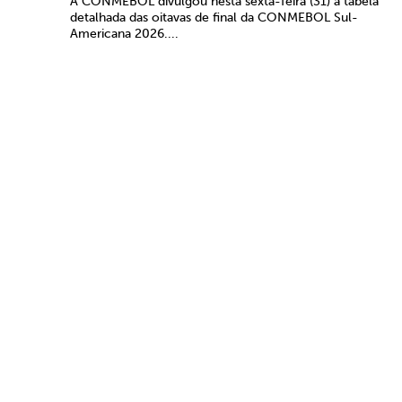
A CONMEBOL divulgou nesta sexta-feira (31) a tabela
detalhada das oitavas de final da CONMEBOL Sul-
Americana 2026....