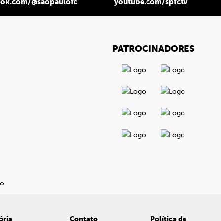
tok.com/@saopaulofc
youtube.com/spfctv
PATROCINADORES
ória
Contato
Política de