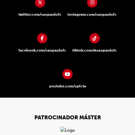
twitter.com/saopaulofc
instagram.com/saopaulofc
facebook.com/saopaulofc
tiktok.com/@saopaulofc
youtube.com/spfctv
PATROCINADOR MÁSTER